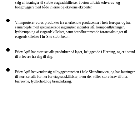
salg af løsninger til støbte etageadskillelser i beton til både erhvervs- og
boligbyggeri med både interne og eksterne eksperter.
Vi importerer vores produkter fra anerkendte producenter i hele Europa, og har
samarbejde med specialiserede ingeniører indenfor stål kompositløsninger,
lyddæmpning af etageadskillelser, samt brandhæmmende foranstaltninger til
etageadskillelser i In-Situ støbt beton.
Eftex ApS har stort set alle produkter på lager, beliggende i Herning, og er i stand
til at levere fra dag til dag.
Eftex ApS henvender sig til byggebranchen i hele Skandinavien, og har løsninger
til stort set alle former for etageadskillelser, hvor der stilles store krav til bl.a.
bæreevne, lydforhold og brandsikring.