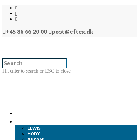
+45 86 66 20 00
post@eftex.dk
Hit enter to search or ESC to close
Forside
Produkter
LEWIS
HODY
Afino60