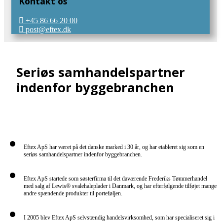
Kontakt os
+45 86 66 20 00
post@eftex.dk
Seriøs samhandelspartner
indenfor byggebranchen
Eftex ApS har været på det danske marked i 30 år, og har etableret sig som en
seriøs samhandelspartner indenfor byggebranchen.
Eftex ApS startede som søsterfirma til det daværende Frederiks Tømmerhandel
med salg af Lewis® svalehaleplader i Danmark, og har efterfølgende tilføjet mange
andre spændende produkter til porteføljen.
I 2005 blev Eftex ApS selvstændig handelsvirksomhed, som har specialiseret sig i