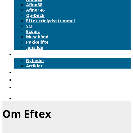
Afino88
Afino146
Op-Deck
Eftex trinlydsstrimmel
SCF
Ecopic
Musebånd
Pakkelifte
Joris Ide
Nyheder
Nyheder
Artikler
Downloads
Om Eftex
Kontakt
Om Eftex