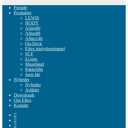
Forside
Produkter
LEWIS
HODY
Afino60
Afino88
Afino146
Op-Deck
Eftex trinlydsstrimmel
SCF
Ecopic
Musebånd
Pakkelifte
Joris Ide
Nyheder
Nyheder
Artikler
Downloads
Om Eftex
Kontakt