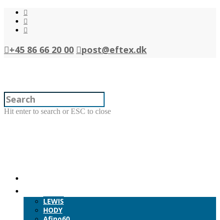
+45 86 66 20 00
post@eftex.dk
Hit enter to search or ESC to close
Forside
Produkter
LEWIS
HODY
Afino60