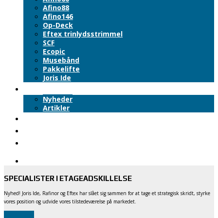
Afino88
Afino146
Op-Deck
Eftex trinlydsstrimmel
SCF
Ecopic
Musebånd
Pakkelifte
Joris Ide
Nyheder
Nyheder
Artikler
Downloads
Om Eftex
Kontakt
SPECIALISTER I ETAGEADSKILLELSE
Nyhed! Joris Ide, Rafinor og Eftex har slået sig sammen for at tage et strategisk skridt, styrke
vores position og udvide vores tilstedeværelse på markedet.
Læs mere